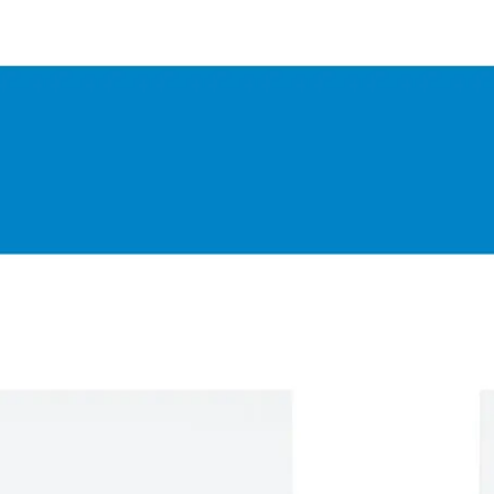
Miroverse
Plantillas
Para ti
Impulsadas por IA
Por caso de uso