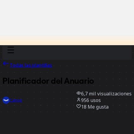
Discover
Por equipo
Por tamaño
Todas las plantillas
Planificador del Anuario
6,7 mil
visualizaciones
956
usos
Canoe
18
Me gusta
Usar la plantilla