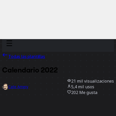
Discover
Por equipo
Por tamaño
Todas las plantillas
Calendario 2022
21 mil
visualizaciones
5,4 mil
usos
Cate Amery
202
Me gusta
Usar la plantilla