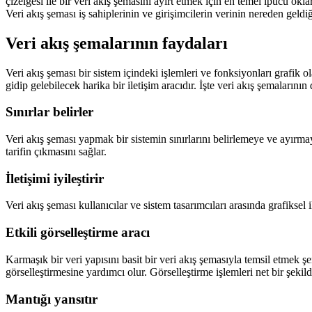
çizelgesi ile bir veri akış şemasını ayırt etmek için en temel ipucu oklar
Veri akış şeması iş sahiplerinin ve girişimcilerin verinin nereden geldiğ
Veri akış şemalarının faydaları
Veri akış şeması bir sistem içindeki işlemleri ve fonksiyonları grafik 
gidip gelebilecek harika bir iletişim aracıdır. İşte veri akış şemalarının
Sınırlar belirler
Veri akış şeması yapmak bir sistemin sınırlarını belirlemeye ve ayırmaya
tarifin çıkmasını sağlar.
İletişimi iyileştirir
Veri akış şeması kullanıcılar ve sistem tasarımcıları arasında grafiksel 
Etkili görselleştirme aracı
Karmaşık bir veri yapısını basit bir veri akış şemasıyla temsil etmek ş
görselleştirmesine yardımcı olur. Görselleştirme işlemleri net bir şekil
Mantığı yansıtır