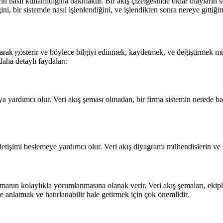
ın nasıl kullanıldığına bakmaktır. Bir akış çizelgesinde oklar olayların sı
ini, bir sistemde nasıl işlenlendiğini, ve işlendikten sonra nereye gittiği
olarak gösterir ve böylece bilgiyi edinmek, kaydetmek, ve değiştirmek müm
 daha detaylı faydaları:
 yardımcı olur. Veri akış şeması olmadan, bir firma sistemin nerede başla
iletişimi beslemeye yardımcı olur. Veri akış diyagramı mühendislerin ve ge
emanın kolaylıkla yorumlanmasına olanak verir. Veri akış şemaları, ekiple
de anlatmak ve hatırlanabilir hale getirmek için çok önemlidir.