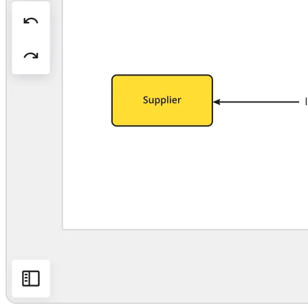
Org. Tasarımı
Çözümler
İş Segmentine Göre
Enterprise
Küçük İşletmeler
Startup'lar
Sektöre Göre
Dijital
Profesyonel Hizmetler
İmalat
Perakende
Finansal Hizmetler
Yaşam Bilimleri ve İlaç
Ekibe Göre
Ürün Yönetimi
Tasarım ve UX
Mühendislik
Ürün Liderliği ve Operasyonlar
Operasyonlar
Pazarlama
BT
Stratejik Girişime Göre
Ürün Operasyon Sistemi
Yapay Zeka Dönüşümü