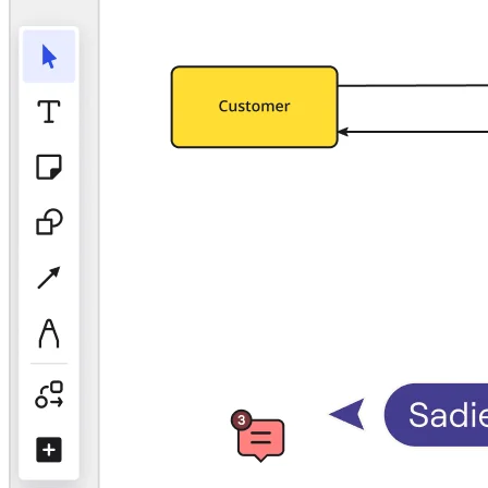
TalkTrack
Tables
Docs
Slides
Senaryolar
Öne Çıkanlar
Yapay Zeka Rehberlerini keşfedin
Miroverse'ü keşfedin
Genel
Diagramming
Atölyeler
Beyin Fırtınası
Zihin Haritaları
Konsept Haritaları
Akış Şemaları
Uzmanlaşmış
Yol Haritaları
Süreç Haritalama
Technical Design ve Belgeler
Prototypes ve Tel Çerçeveler
Müşteri Yolculuğu Haritalama
Araştırma Sentezi
Design Workshops
Planning & Delivery
Hedef Planlama