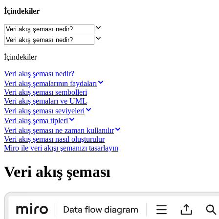
Çalışma Yöntemleri Dönüşümü
Dijital Çalışan Deneyimi
İçindekiler
Müşteri Deneyimi ve Hizmet Tasarımı
Bulut ve Yazılım Dönüşümü
Kaynaklar
Öğrenme
Müşteri Hikayeleri
İçindekiler
Academy
Webinarlar
Veri akış şeması nedir?
Reforge Learning
Veri akış şemalarının faydaları
Topluluk ve Destek
Veri akış şeması sembolleri
Yardım Merkezi
Veri akış şemaları ve UML
Etkinlikler
Veri akış şeması seviyeleri
Topluluk
Veri akış şema tipleri
Blog
Veri akış şeması ne zaman kullanılır
Ortaklar ve Hizmetler
Veri akış şeması nasıl oluşturulur
Miro Profesyonel Hizmetler
Miro ile veri akışı şemanızı tasarlayın
Çözüm Ortakları
Fiyatlar
Veri akış şeması