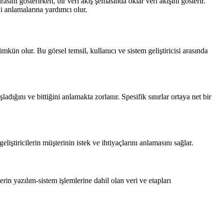
rasını gösterirken, bir veri akış şemasında oklar veri akışını gösterir.
ni anlamalarına yardımcı olur.
kün olur. Bu görsel temsil, kullanıcı ve sistem geliştiricisi arasında
dığını ve bittiğini anlamakta zorlanır. Spesifik sınırlar ortaya net bir
liştiricilerin müşterinin istek ve ihtiyaçlarını anlamasını sağlar.
rin yazılım-sistem işlemlerine dahil olan veri ve etapları