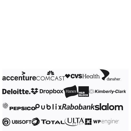
Çalışma Yöntemleri Dönüşümü
Dijital Çalışan Deneyimi
Müşteri Deneyimi ve Hizmet Tasarımı
Bulut ve Yazılım Dönüşümü
Kaynaklar
Öğrenme
Müşteri Hikayeleri
Academy
Webinarlar
Reforge Learning
Topluluk ve Destek
Yardım Merkezi
Etkinlikler
Topluluk
Blog
Ortaklar ve Hizmetler
Miro Profesyonel Hizmetler
Çözüm Ortakları
Fiyatlar