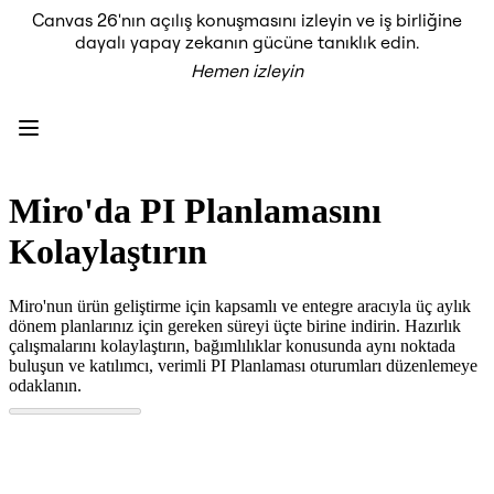
Canvas 26'nın açılış konuşmasını izleyin ve iş birliğine
Ürün
dayalı yapay zekanın gücüne tanıklık edin.
Öne Çıkanlar
Hemen izleyin
Intelligent Canvas™
Flow'lar
Prototypes ve Tel Çerçeveler
Engage
Platform
AI Genel Bakış
AI Workflows
Miro'da PI Planlamasını
Bağlayıcılar
MCP Sunucusu
Kolaylaştırın
Yapay Zeka Rehberlerini keşfedin
MCP Sunucusu
Blueprints
Miro'nun ürün geliştirme için kapsamlı ve entegre aracıyla üç aylık
Entegrasyonlar
dönem planlarınız için gereken süreyi üçte birine indirin. Hazırlık
Güvenlik
çalışmalarını kolaylaştırın, bağımlılıklar konusunda aynı noktada
Enterprise Guard
buluşun ve katılımcı, verimli PI Planlaması oturumları düzenlemeye
Geliştirici Platformu
odaklanın.
Uygulamaları İndir
Biçimler
Beyaz Tahta
Şemalar
Kanban
Timelines