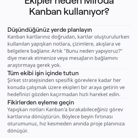
Ekipler neden Miro'da
Perakende
Finansal Hizmetler
Kanban kullanıyor?
Yaşam Bilimleri ve İlaç
Ekibe Göre
Ürün Yönetimi
Tasarım ve UX
Düşündüğünüz yerde planlayın
Mühendislik
Ürün Liderliği ve Operasyonlar
Kanban kartlarınız doğrudan, kartlar oluşturulurken 
Operasyonlar
Pazarlama
kullanılan yapışkan notlara, çizimlere, akışlara ve 
BT
belgelere bağlanır. Artık "Bunu neden yapıyoruz?" 
Stratejik Girişime Göre
Ürün Operasyon Sistemi
diye merak etmenize veya mesajların bağlamını 
Yapay Zeka Dönüşümü
Çalışma Yöntemleri Dönüşümü
araştırmaya gerek yok.
Dijital Çalışan Deneyimi
Tüm ekibi işin içinde tutun
Müşteri Deneyimi ve Hizmet Tasarımı
Bulut ve Yazılım Dönüşümü
Şirket stratejisinden spesifik görevlere kadar her 
Kaynaklar
Öğrenme
konuda çalışmak üzere ekipleri bir araya getirin ve 
Müşteri Hikayeleri
hedefinizi gözden kaçırmadan hızlı hareket edin.
Academy
Webinarlar
Fikirlerden eyleme geçin
Reforge Learning
Topluluk ve Destek
Yapışkan notları Kanban'a bırakabileceğiniz görev 
Yardım Merkezi
Etkinlikler
kartlarına dönüştürün. Böylece beyin fırtınası 
Topluluk
oturumunuz, hız kesmeden anında proje planınıza 
Blog
Ortaklar ve Hizmetler
dönüşür.
Miro Profesyonel Hizmetler
Çözüm Ortakları