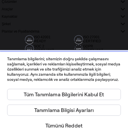
Çözümler
Araçlar
Kaynaklar
Şirket
Planlar ve Fiyatlandırma
ISO 42001
ISO 27001
READY
CERTIFIED
SOC 2
GDPR
COMPLIANT
COMPLIANT
Tanımlama bilgilerini; sitemizin doğru şekilde çalışmasını
sağlamak, içerikleri ve reklamları kişiselleştirmek, sosyal medya
özellikleri sunmak ve site trafiğimizi analiz etmek için
kullanıyoruz. Aynı zamanda site kullanımınızla ilgili bilgileri;
sosyal medya, reklamcılık ve analiz ortaklarımızla paylaşıyoruz.
Capterra, G2 ve Trustradius'tan 20.000'den fazla değerlendirme
Tüm Tanımlama Bilgilerini Kabul Et
Türkçe
Tanımlama Bilgisi Ayarları
Miro ©
2026
Hizmet Şartları
Tümünü Reddet
Özel Politika