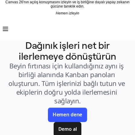
Canvas 26'nın açılış konuşmasını izleyin ve iş birliğine dayalı yapay zekanın
gücüne tanıklık edin.
Hemen izleyin
Ürün
Öne Çıkanlar
Intelligent Canvas™
Flow'lar
Prototypes ve Tel Çerçeveler
Dağınık işleri net bir
Engage
Platform
ilerlemeye dönüştürün
AI Genel Bakış
AI Workflows
Bağlayıcılar
Beyin fırtınası için kullandığınız aynı iş 
MCP Sunucusu
Yapay Zeka Rehberlerini keşfedin
birliği alanında Kanban panoları 
MCP Sunucusu
Blueprints
oluşturun. Tüm işlerinizi bağlı tutun ve 
Entegrasyonlar
Güvenlik
ekiplerin doğru yolda ilerlemesini 
Enterprise Guard
Geliştirici Platformu
sağlayın.
Uygulamaları İndir
Biçimler
Beyaz Tahta
Şemalar
Hemen dene
Kanban
Timelines
TalkTrack
Demo al
Tables
Docs