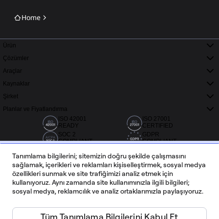
Home
Ürün
Çözümler
Araçlar
Kaynaklar
Şirket
Planlar ve Fiyatlandırma
ISO 42001
ISO 27001
READY
CERTIFIED
SOC 2
GDPR
COMPLIANT
COMPLIANT
Tanımlama bilgilerini; sitemizin doğru şekilde çalışmasını
sağlamak, içerikleri ve reklamları kişiselleştirmek, sosyal medya
özellikleri sunmak ve site trafiğimizi analiz etmek için
kullanıyoruz. Aynı zamanda site kullanımınızla ilgili bilgileri;
sosyal medya, reklamcılık ve analiz ortaklarımızla paylaşıyoruz.
Capterra, G2 ve Trustradius'tan 20.000'den fazla değerlendirme
Tüm Tanımlama Bilgilerini Kabul Et