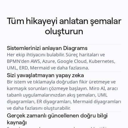
Perakende
Finansal Hizmetler
Yaşam Bilimleri ve İlaç
Ekibe Göre
Tüm hikayeyi anlatan şemalar
Ürün Yönetimi
Tasarım ve UX
Mühendislik
oluşturun
Ürün Liderliği ve Operasyonlar
Operasyonlar
Pazarlama
BT
Sistemlerinizi anlayan Diagrams
Stratejik Girişime Göre
Ürün Operasyon Sistemi
Her ekip ihtiyacını bulabilir. Süreç haritaları ve 
Yapay Zeka Dönüşümü
Çalışma Yöntemleri Dönüşümü
BPMN'den AWS, Azure, Google Cloud, Kubernetes, 
Dijital Çalışan Deneyimi
Müşteri Deneyimi ve Hizmet Tasarımı
UML, ERD, Mermaid ve daha fazlasına.
Bulut ve Yazılım Dönüşümü
Sizi yavaşlatmayan yapay zeka
Kaynaklar
Öğrenme
Bir istem ve tıklamayla doğrudan fikir üretmeye ve 
Müşteri Hikayeleri
Academy
karmaşık sorunları çözmeye başlayın. Miro AI, aracı 
Webinarlar
tabanlı uygulamalarınızdan akış şemaları, UML 
Reforge Learning
Topluluk ve Destek
diyagramları, ER diyagramları, Mermaid diyagramları 
Yardım Merkezi
Etkinlikler
ve daha fazlasını oluşturabilir.
Topluluk
Gerçek zamanlı güncellenen doğru bilgi
Blog
Ortaklar ve Hizmetler
kaynağı
Miro Profesyonel Hizmetler
Çözüm Ortakları