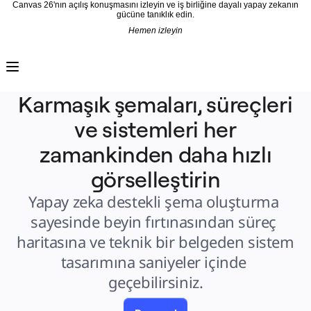
Canvas 26'nın açılış konuşmasını izleyin ve iş birliğine dayalı yapay zekanın
gücüne tanıklık edin.
Hemen izleyin
Ürün
Öne Çıkanlar
Intelligent Canvas™
Flow'lar
Prototypes ve Tel Çerçeveler
Karmaşık şemaları, süreçleri
Engage
Platform
ve sistemleri her
AI Genel Bakış
AI Workflows
Bağlayıcılar
zamankinden daha hızlı
MCP Sunucusu
Yapay Zeka Rehberlerini keşfedin
görselleştirin
MCP Sunucusu
Blueprints
Entegrasyonlar
Yapay zeka destekli şema oluşturma 
Güvenlik
Enterprise Guard
sayesinde beyin fırtınasından süreç 
Geliştirici Platformu
Uygulamaları İndir
haritasına ve teknik bir belgeden sistem 
Biçimler
Beyaz Tahta
tasarımına saniyeler içinde 
Şemalar
Kanban
geçebilirsiniz.
Timelines
TalkTrack
Tables
Docs