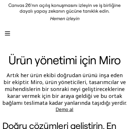
Canvas 26'nın açılış konuşmasını izleyin ve iş birliğine
Ürün
dayalı yapay zekanın gücüne tanıklık edin.
Öne Çıkanlar
Hemen izleyin
Intelligent Canvas™
Flow'lar
Prototypes ve Tel Çerçeveler
Engage
Platform
AI Genel Bakış
AI Workflows
Ürün yönetimi için Miro
Bağlayıcılar
MCP Sunucusu
Yapay Zeka Rehberlerini keşfedin
MCP Sunucusu
Artık her ürün ekibi doğrudan ürünü inşa eden
Blueprints
bir ekiptir. Miro, ürün yöneticileri, tasarımcılar ve
Entegrasyonlar
Güvenlik
mühendislerin bir sonraki neyi geliştireceklerine
Enterprise Guard
karar vermek için bir araya geldiği ve bu ortak
Geliştirici Platformu
bağlamı teslimata kadar yanlarında taşıdığı yerdir.
Uygulamaları İndir
Biçimler
Demo al
Beyaz Tahta
Şemalar
Doğru çözümleri geliştirin. En
Kanban
Timelines