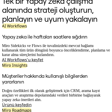
Tek bir Yapay zeka çalışma
Org. Tasarımı
alanında strateji oluşturun,
Çözümler
İş Segmentine Göre
planlayın ve uyum yakalayın
Enterprise
Küçük İşletmeler
AI Workflows
Startup'lar
Sektöre Göre
Yapay zeka ile haftaları saatlere sığdırın
Dijital
Profesyonel Hizmetler
İmalat
Miro Sidekicks ve Flows ile tuvalinizdeki mevcut bağlamı
Perakende
kullanarak tüm ürün döngüsü boyunca önceliklendirme, planlama ve
Finansal Hizmetler
karar alma süreçlerini hızlandırın.
Yaşam Bilimleri ve İlaç
AI Workflows'u keşfet
Ekibe Göre
Miro Insights
Ürün Yönetimi
Tasarım ve UX
Müşteriler hakkında kullanışlı bilgilerden
Mühendislik
yararlanın
Ürün Liderliği ve Operasyonlar
Operasyonlar
Pazarlama
Doğru özellikleri ilk olarak geliştirmek için CRM, arama kayıt
BT
araçları ve araştırma depolarındaki verileri birbirine bağlayarak
Stratejik Girişime Göre
yapay zeka önerileri alın.
Ürün Operasyon Sistemi
Ürünü keşfedin
Yapay Zeka Dönüşümü
Miro Roadmaps