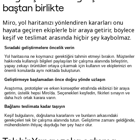
baştan birlikte
TalkTrack
Tables
Docs
Miro, yol haritanızı yönlendiren kararları onu
Slides
Senaryolar
hayata geçiren ekiplerle bir araya getirir, böylece
Öne Çıkanlar
keşif ve teslimat arasında hiçbir şey kaybolmaz.
Yapay Zeka Rehberlerini keşfedin
Miroverse'ü keşfedin
Sıradaki geliştirmelere öncelik verin
Genel
Diagramming
Yol haritasına ne koymanız gerektiğini tahmin etmeyi bırakın. Müşteriler
Atölyeler
hakkında kullanışlı bilgileri paylaşılan bir çalışma alanında birleştirin,
yapay zekayı örüntüleri ortaya çıkarmak için kullanın ve ekiplerinizi en
Beyin Fırtınası
önemli konularda aynı noktada buluşturun.
Zihin Haritaları
Konsept Haritaları
Geliştirmeye başlamadan önce doğru yönde uzlaşın
Akış Şemaları
Araştırma, prototipler ve erken konseptler etrafında ekibinizi bir araya
Uzmanlaşmış
getirin, üstelik hepsi Miro'da. Seçenekleri keşfedin, fikirleri sınayın ve
Yol Haritaları
daha hızlı ortak karara varın.
Süreç Haritalama
Technical Design ve Belgeler
Bağlamı teslimata kadar taşıyın
Prototypes ve Tel Çerçeveler
Keşif bulgularını, doğrulama kararlarını ve bunların arkasındaki
Müşteri Yolculuğu Haritalama
gerekçeleri tek bir çalışma alanında tutun. Geliştirme zamanı geldiğinde,
Araştırma Sentezi
mühendislerin ihtiyaç duyduğu her şey hazır olur.
Design Workshops
Planning & Delivery
Hedef Planlama