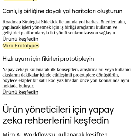
Çalışma Yöntemleri Dönüşümü
Dijital Çalışan Deneyimi
Canlı, iş birliğine dayalı yol haritaları oluşturun
Müşteri Deneyimi ve Hizmet Tasarımı
Bulut ve Yazılım Dönüşümü
Roadmap Strategist Sidekick ile anında yol haritası önerileri alın,
Kaynaklar
yapılacak işleri yönetmek için iş birliği araçlarını kullanın ve
Öğrenme
geliştirici platformlarıyla iki yönlü senkronizasyon sağlayın.
Müşteri Hikayeleri
Ürünü keşfedin
Academy
Webinarlar
Miro Prototypes
Reforge Learning
Topluluk ve Destek
Hızlı uyum için fikirleri prototipleyin
Yardım Merkezi
Etkinlikler
Yapay zekayı kullanarak ilk konseptleri, araştırmaları veya kullanıcı
Topluluk
akışlarını dakikalar içinde etkileşimli prototiplere dönüştürün,
Blog
böylece ekipler bir satır kod yazılmadan önce yön konusunda aynı
Ortaklar ve Hizmetler
noktada buluşur.
Miro Profesyonel Hizmetler
Ürünü keşfedin
Çözüm Ortakları
Fiyatlar
Ürün yöneticileri için yapay
zeka rehberlerini keşfedin
Miro AI Workflows'u kullanarak keşiften