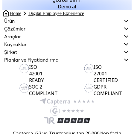
Demo al
Home
Digital Employee Experience
Ürün
Çözümler
Araçlar
Kaynaklar
Şirket
Planlar ve Fiyatlandırma
ISO
ISO
42001
27001
READY
CERTIFIED
SOC 2
GDPR
COMPLIANT
COMPLIANT
Capterra, G2 ve Trustradius'tan 20.000'den fazla