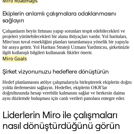
Miro Roadmaps
Çalışma Yöntemleri Dönüşümü
Dijital Çalışan Deneyimi
Müşteri Deneyimi ve Hizmet Tasarımı
Ekiplerin anlamlı çalışmalara odaklanmasını
Bulut ve Yazılım Dönüşümü
sağlayın
Kaynaklar
Öğrenme
Çalışanların beyin fırtınası yapıp sorunları tespit edebilecekleri ve
Müşteri Hikayeleri
projeleri yürütebilecekleri bir alana ihtiyaçları vardır. Yol haritaları,
Academy
Miro'nun tuval esnekliğini planları tanımlamaya yönelik bir yapıyla
Webinarlar
bir araya getirir. Yol Haritası Strateji Uzmanı Yardımcısı, şirketinizle
Reforge Learning
ilgili kullanışlı bilgileri kullanarak fikirler önerir.
Topluluk ve Destek
Miro Goals
Yardım Merkezi
Etkinlikler
Şirket vizyonunuzu hedeflere dönüştürün
Topluluk
Blog
Ortaklar ve Hizmetler
Hedef planlamasını atölye çalışmalarıyla birleştirerek ekiplerin doğru
Miro Profesyonel Hizmetler
yolda ilerlemesini sağlayın. Hedefler, ekiplerin OKR'lar
Çözüm Ortakları
doğrultusunda hesap verebilir kalmasını sağlar ve herkesin daima
Fiyatlar
aynı düzlemde buluşması için canlı verileri panolara entegre eder.
Liderlerin Miro ile çalışmaları
nasıl dönüştürdüğünü görün