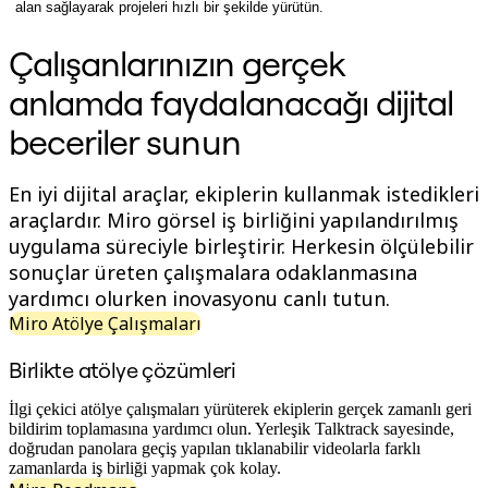
alan sağlayarak projeleri hızlı bir şekilde yürütün.
Org. Tasarımı
Çözümler
Çalışanlarınızın gerçek
İş Segmentine Göre
Enterprise
anlamda faydalanacağı dijital
Küçük İşletmeler
Startup'lar
beceriler sunun
Sektöre Göre
Dijital
Profesyonel Hizmetler
En iyi dijital araçlar, ekiplerin kullanmak istedikleri
İmalat
Perakende
araçlardır. Miro görsel iş birliğini yapılandırılmış
Finansal Hizmetler
uygulama süreciyle birleştirir. Herkesin ölçülebilir
Yaşam Bilimleri ve İlaç
sonuçlar üreten çalışmalara odaklanmasına
Ekibe Göre
Ürün Yönetimi
yardımcı olurken inovasyonu canlı tutun.
Tasarım ve UX
Miro Atölye Çalışmaları
Mühendislik
Ürün Liderliği ve Operasyonlar
Birlikte atölye çözümleri
Operasyonlar
Pazarlama
İlgi çekici atölye çalışmaları yürüterek ekiplerin gerçek zamanlı geri
BT
bildirim toplamasına yardımcı olun. Yerleşik Talktrack sayesinde,
Stratejik Girişime Göre
doğrudan panolara geçiş yapılan tıklanabilir videolarla farklı
Ürün Operasyon Sistemi
zamanlarda iş birliği yapmak çok kolay.
Yapay Zeka Dönüşümü