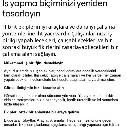
İş yapma biçiminizi yeniden
TalkTrack
Tables
tasarlayın
Docs
Slides
Senaryolar
Hibrit ekiplerin iyi araçlara ve daha iyi çalışma
Öne Çıkanlar
yöntemlerine ihtiyacı vardır. Çalışanlarınıza iş
Yapay Zeka Rehberlerini keşfedin
birliği yapabilecekleri, çalışabilecekleri ve bir
Miroverse'ü keşfedin
Genel
sonraki büyük fikirlerini tasarlayabilecekleri bir
Diagramming
çalışma alanı sağlayın.
Atölyeler
Beyin Fırtınası
Mükemmel iş birliğini destekleyin
Zihin Haritaları
Konsept Haritaları
Aynı düzlemde buluşan ekipler, hangi görevlere öncelik vereceklerini
tam olarak bilirler. İlgi çekici atölye çalışmaları ve her yerde, her zaman
Akış Şemaları
yapabilecekleri incelemelerle bu hedefe ulaşmalarına yardımcı olun.
Uzmanlaşmış
Yol Haritaları
Görsel iletişimle hızlı kararlar alın
Süreç Haritalama
Görsel iletişim karar alma sürecine yön verir. Yapay zeka ile birlikte
Technical Design ve Belgeler
ekipler, tartışmaları hızla özetleyebilir, içerik üretebilir ve iyi sonuçlara
Prototypes ve Tel Çerçeveler
hızla ulaşabilir.
Müşteri Yolculuğu Haritalama
Araştırma Sentezi
Ekipleri ortak bir anlayışta bir araya getirin
Design Workshops
E-postalar. Slaytlar. Araçlar. Aramalar. Hepsi asıl işin önüne geçen
Planning & Delivery
unsurlar. Ekiplerin planlama, uygulama ve iş birliği yapması için tek bir
Hedef Planlama