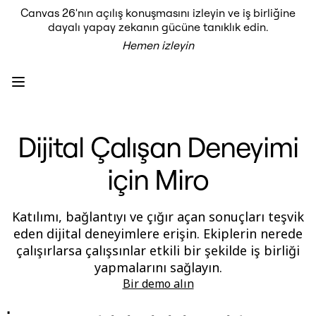
Canvas 26'nın açılış konuşmasını izleyin ve iş birliğine
Ürün
dayalı yapay zekanın gücüne tanıklık edin.
Öne Çıkanlar
Hemen izleyin
Intelligent Canvas™
Flow'lar
Prototypes ve Tel Çerçeveler
Engage
Platform
AI Genel Bakış
AI Workflows
Dijital Çalışan Deneyimi
Bağlayıcılar
MCP Sunucusu
Yapay Zeka Rehberlerini keşfedin
için Miro
MCP Sunucusu
Blueprints
Entegrasyonlar
Güvenlik
Katılımı, bağlantıyı ve çığır açan sonuçları teşvik
Enterprise Guard
eden dijital deneyimlere erişin. Ekiplerin nerede
Geliştirici Platformu
çalışırlarsa çalışsınlar etkili bir şekilde iş birliği
Uygulamaları İndir
Biçimler
yapmalarını sağlayın.
Beyaz Tahta
Bir demo alın
Şemalar
Kanban
Timelines