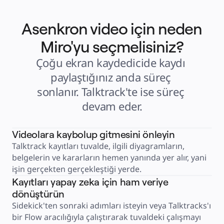
Perakende
Finansal Hizmetler
Yaşam Bilimleri ve İlaç
Asenkron video için neden
Ekibe Göre
Ürün Yönetimi
Tasarım ve UX
Miro'yu seçmelisiniz?
Mühendislik
Ürün Liderliği ve Operasyonlar
Çoğu ekran kaydedicide kaydı 
Operasyonlar
Pazarlama
paylaştığınız anda süreç 
BT
Stratejik Girişime Göre
sonlanır. Talktrack'te ise süreç 
Ürün Operasyon Sistemi
Yapay Zeka Dönüşümü
Çalışma Yöntemleri Dönüşümü
devam eder.
Dijital Çalışan Deneyimi
Müşteri Deneyimi ve Hizmet Tasarımı
Bulut ve Yazılım Dönüşümü
Kaynaklar
Videolara kaybolup gitmesini önleyin
Öğrenme
Talktrack kayıtları tuvalde, ilgili diyagramların, 
Müşteri Hikayeleri
Academy
belgelerin ve kararların hemen yanında yer alır, yani 
Webinarlar
Reforge Learning
işin gerçekten gerçekleştiği yerde.
Topluluk ve Destek
Kayıtları yapay zeka için ham veriye
Yardım Merkezi
Etkinlikler
dönüştürün
Topluluk
Blog
Sidekick'ten sonraki adımları isteyin veya Talktracks'ı 
Ortaklar ve Hizmetler
Miro Profesyonel Hizmetler
bir Flow aracılığıyla çalıştırarak tuvaldeki çalışmayı 
Çözüm Ortakları