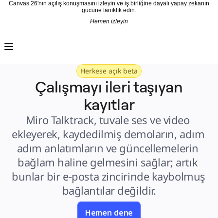
Canvas 26'nın açılış konuşmasını izleyin ve iş birliğine dayalı yapay zekanın
gücüne tanıklık edin.
Hemen izleyin
Ürün
Öne Çıkanlar
Intelligent Canvas™
Flow'lar
Prototypes ve Tel Çerçeveler
Herkese açık beta
Engage
Platform
Çalışmayı ileri taşıyan
AI Genel Bakış
AI Workflows
kayıtlar
Bağlayıcılar
MCP Sunucusu
Yapay Zeka Rehberlerini keşfedin
Miro Talktrack, tuvale ses ve video 
MCP Sunucusu
Blueprints
ekleyerek, kaydedilmiş demoların, adım 
Entegrasyonlar
Güvenlik
adım anlatımların ve güncellemelerin 
Enterprise Guard
Geliştirici Platformu
bağlam haline gelmesini sağlar; artık 
Uygulamaları İndir
Biçimler
bunlar bir e-posta zincirinde kaybolmuş 
Beyaz Tahta
Şemalar
bağlantılar değildir.
Kanban
Timelines
TalkTrack
Tables
Hemen dene
Docs