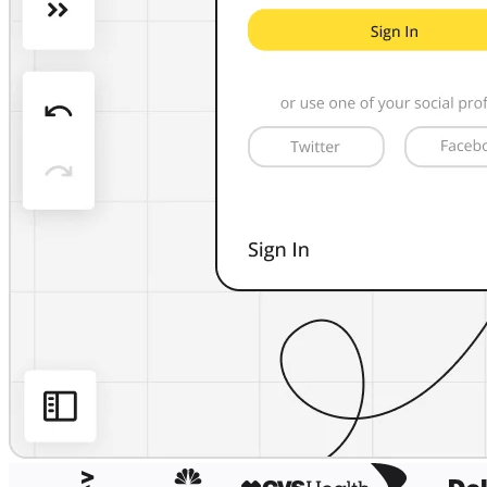
Org. Tasarımı
Çözümler
İş Segmentine Göre
Enterprise
Küçük İşletmeler
Startup'lar
Sektöre Göre
Dijital
Profesyonel Hizmetler
İmalat
Perakende
Finansal Hizmetler
Yaşam Bilimleri ve İlaç
Ekibe Göre
Ürün Yönetimi
Tasarım ve UX
Mühendislik
Ürün Liderliği ve Operasyonlar
Operasyonlar
Pazarlama
BT
Stratejik Girişime Göre
Ürün Operasyon Sistemi
Yapay Zeka Dönüşümü