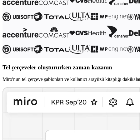
Çalışma Yöntemleri Dönüşümü
Dijital Çalışan Deneyimi
Müşteri Deneyimi ve Hizmet Tasarımı
Bulut ve Yazılım Dönüşümü
Kaynaklar
Öğrenme
Müşteri Hikayeleri
Academy
Webinarlar
Reforge Learning
Topluluk ve Destek
Yardım Merkezi
Tel çerçeveler oluştururken zaman kazanın
Etkinlikler
Topluluk
Blog
Miro'nun tel çerçeve şablonları ve kullanıcı arayüzü kitaplığı dakikal
Ortaklar ve Hizmetler
Miro Profesyonel Hizmetler
Çözüm Ortakları
Fiyatlar