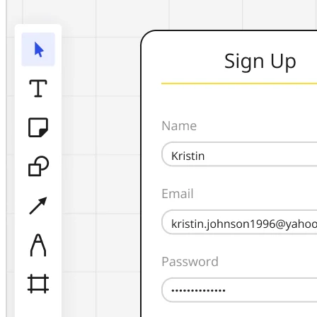
TalkTrack
Tables
Docs
Slides
Senaryolar
Öne Çıkanlar
Yapay Zeka Rehberlerini keşfedin
Miroverse'ü keşfedin
Genel
Diagramming
Atölyeler
Beyin Fırtınası
Zihin Haritaları
Konsept Haritaları
Akış Şemaları
Uzmanlaşmış
Yol Haritaları
Süreç Haritalama
Technical Design ve Belgeler
Prototypes ve Tel Çerçeveler
Müşteri Yolculuğu Haritalama
Araştırma Sentezi
Design Workshops
Planning & Delivery
Hedef Planlama