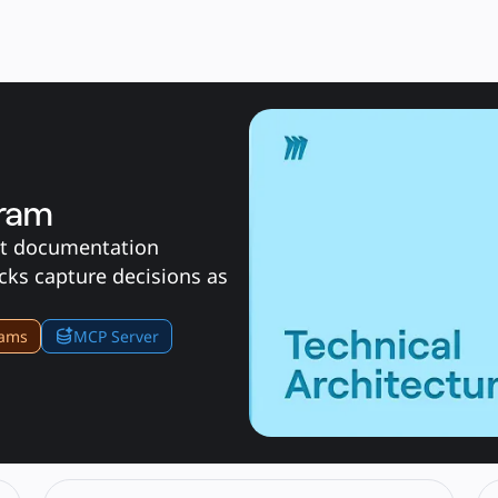
gram
ut documentation 
cks capture decisions as 
rams
MCP Server