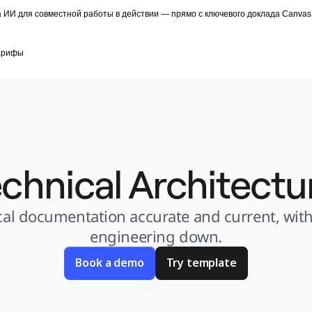
 ИИ для совместной работы в действии — прямо с ключевого доклада Canvas 
арифы
chnical Architectu
al documentation accurate and current, with
engineering down.
Book a demo
Try template