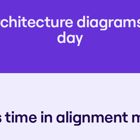
rchitecture diagrams,
day
s time in alignment 