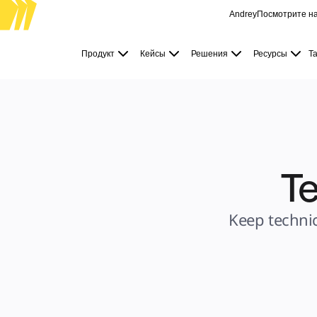
Andrey
Посмотрите на
Продукт
Избранное
Продукт
Кейсы
Решения
Ресурсы
Т
Intelligent Canvas™
Flows
Прототипы и вайрфреймы
Engage
Платформа
Обзор ИИ
AI Workflows
Коннекторы
Сервер MCP
Изучите руководства по ИИ
Сервер MCP
Te
Планы проектов
Интеграции
Безопасность
Enterprise Guard
Платформа разработки
Keep technic
Загрузить приложения
Форматы
Доска
Диаграммы
Канбан
Временные шкалы
TalkTrack
Таблицы
Docs
Слайды