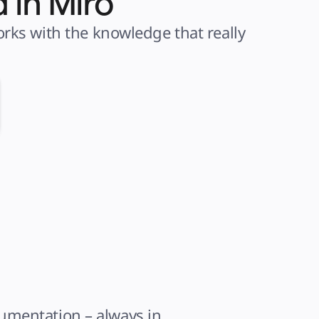
 in Miro
ks with the knowledge that really 
umentation – always in 