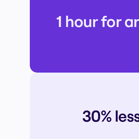
1 hour for a
30% les