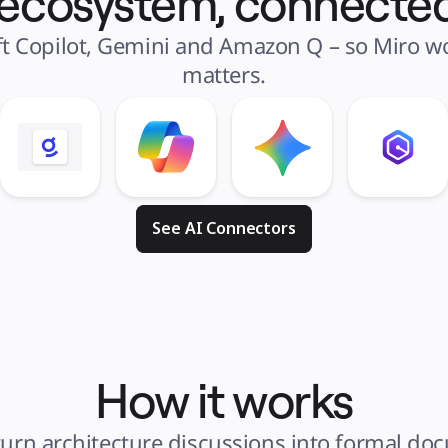
 ecosystem, connected
t Copilot, Gemini and Amazon Q – so Miro wor
matters.
See AI Connectors
How it works
urn architecture discussions into formal doc