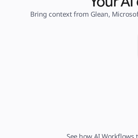
Your AI
Bring context from Glean, Microsof
See how AI Workflows t