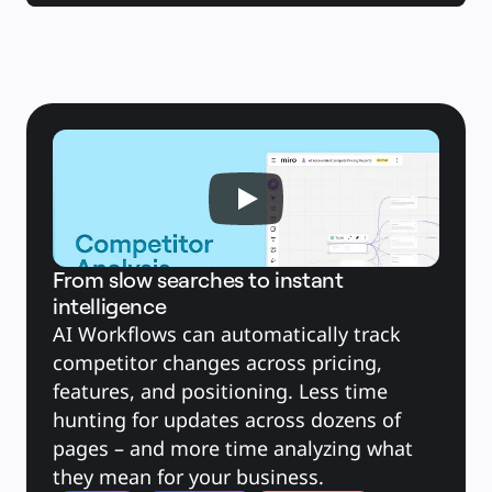
Слайды
Кейсы
Избранное
Изучите руководства по ИИ
Обзор Miroverse
Общее
Диаграммы
Workshops
Мозговой штурм
Ментальные карты
Концептуальные карты
Блок-схемы
Специализированное
Дорожные карты
Карты процессов
Техническое проектирование и документация
Прототипы и вайрфреймы
Составление карты пути клиента
From slow searches to instant
Исследовательский синтез
intelligence
Design Workshops
Planning & Delivery
AI Workflows can automatically track 
Планирование целей
Оргдизайн
competitor changes across pricing, 
Решения
По бизнес-сегментам
features, and positioning. Less time 
Enterprise
Малый бизнес
hunting for updates across dozens of 
Стартапы
По отраслям
pages – and more time analyzing what 
Диджитал
Профессиональные услуги
they mean for your business.
Производство