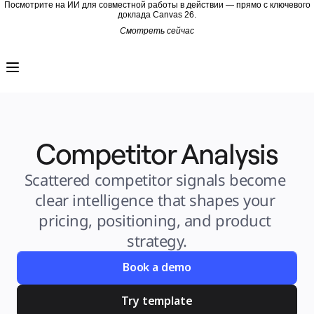
Посмотрите на ИИ для совместной работы в действии — прямо с ключевого
доклада Canvas 26.
Смотреть сейчас
Продукт
Избранное
Intelligent Canvas™
Flows
Прототипы и вайрфреймы
Engage
Платформа
Обзор ИИ
AI Workflows
Competitor Analysis
Коннекторы
Сервер MCP
Изучите руководства по ИИ
Сервер MCP
Scattered competitor signals become 
Планы проектов
Интеграции
clear intelligence that shapes your 
Безопасность
Enterprise Guard
pricing, positioning, and product 
Платформа разработки
Загрузить приложения
strategy.
Форматы
Доска
Диаграммы
Book a demo
Канбан
Временные шкалы
TalkTrack
Try template
Таблицы
Docs