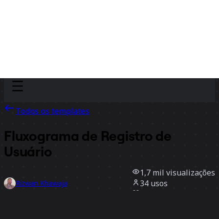
Discover
Por time
Por tamanho
Todos os templates
Fluxograma de Registro de
Usuário
1,7 mil
visualizações
34
usos
Rizwan Khawaja
5
curtidas
Usar template