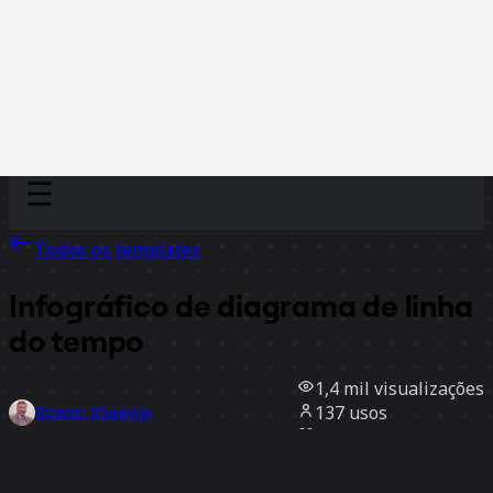
Discover
Por time
Por tamanho
Todos os templates
Infográfico de diagrama de linha
do tempo
1,4 mil
visualizações
137
usos
Rizwan Khawaja
5
curtidas
Usar template