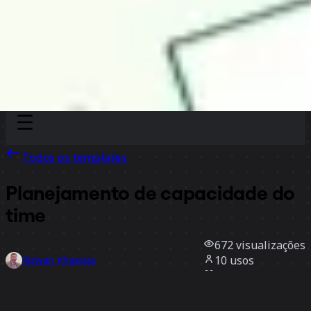
Discover
Por time
Por tamanho
Todos os templates
Planejamento de capacidade do
time
672
visualizações
10
usos
Rizwan Khawaja
4
curtidas
Usar template