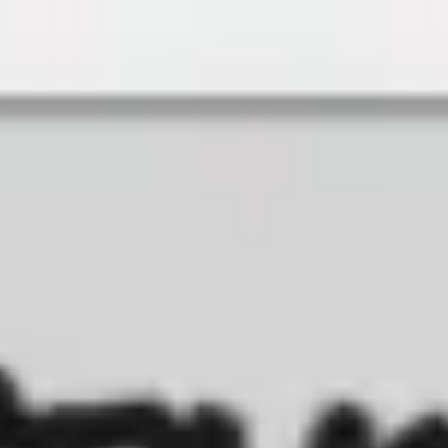
Miroverse
Templates
Para você
Impulsionado por IA
Por caso de uso