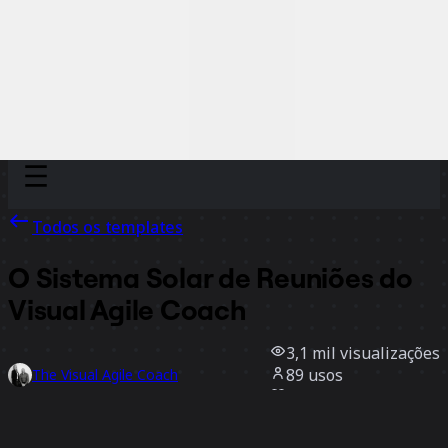
Discover
Por time
Por tamanho
Todos os templates
O Sistema Solar de Reuniões do
Visual Agile Coach
3,1 mil
visualizações
89
usos
The Visual Agile Coach
37
curtidas
Usar template