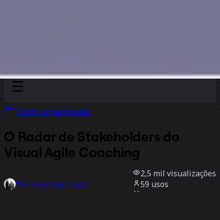
Discover
Por time
Por tamanho
Todos os templates
O Radar de Stakeholders do
Visual Agile Coaching
2,5 mil
visualizações
59
usos
The Visual Agile Coach
9
curtidas
Usar template