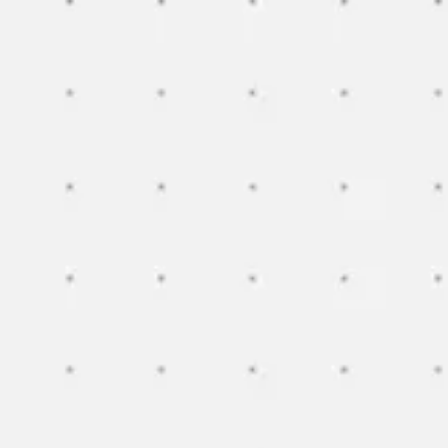
Miroverse
Templates
Para você
Impulsionado por IA
Por caso de uso