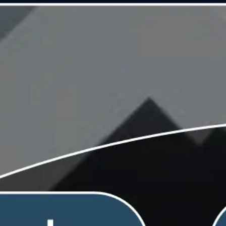
Miroverse
Templates
Para você
Impulsionado por IA
Por caso de uso