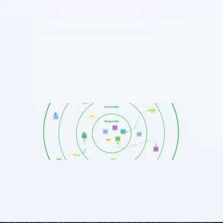
Mapas e diagramas
Mapas e Diagramas
Estratégia e
558
341
planejamento
Ideação e brainstorming
Modelo
1390
482
Que problema o modelo de toolkit para
Lógico
17
Templates similares
modelo lógico resolve para gerentes de
programa, projeto, produto, consultores
Mapa RACI de Stakeholders
e avaliadores?
H&R Block
523
curtidas
O Desafio
3,9 mil
usos
A maioria dos modelos de lógico forçam você a seguir
Mapa RACI de Stakeholders
uma estrutura única que não corresponde ao seu
H&R Block
trabalho real. Gerentes de programas enfrentam
523
curtidas
dificuldades para encaixar programas comunitários
3,9 mil
usos
complexos em formatos rígidos. Gerentes de projetos
precisam mostrar entregas de projetos que levam a
Página inicial
benefícios organizacionais, não apenas a resultados de
Templates do Miroverse
programas. Gerentes de produtos exigem linguagem
Mapas e diagramas
como "funcionalidades" e "resultados do usuário" em vez
Modelo de Software/Ferramentas para Modelos Lógicos
de terminologia tradicional de entidades sem fins
lucrativos. Consultores trabalham em várias indústrias e
Produto
precisam de flexibilidade para adaptar os modelos para