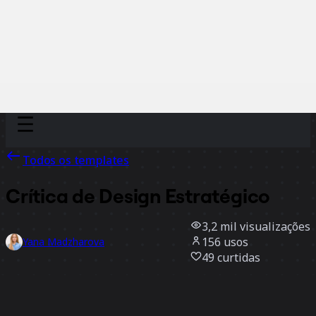
Discover
Por time
Por tamanho
Todos os templates
Crítica de Design Estratégico
3,2 mil
visualizações
156
usos
Yana Madzharova
49
curtidas
Usar template