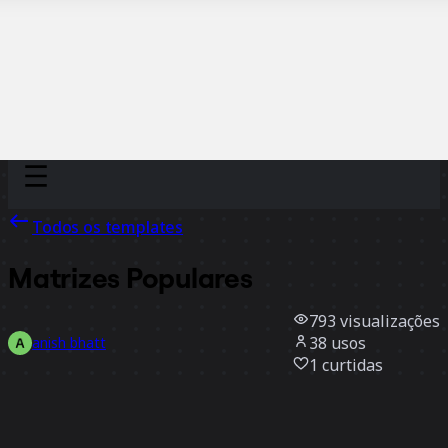
Discover
Por time
Por tamanho
Todos os templates
Matrizes Populares
793
visualizações
38
usos
anish bhatt
1
curtidas
Usar template