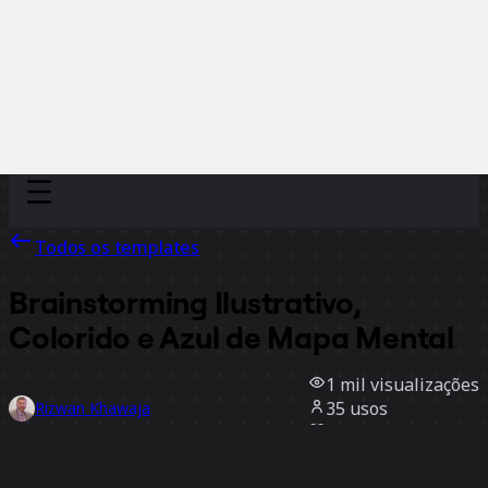
Discover
Por time
Por tamanho
Todos os templates
Brainstorming Ilustrativo,
Colorido e Azul de Mapa Mental
1 mil
visualizações
35
usos
Rizwan Khawaja
4
curtidas
Usar template