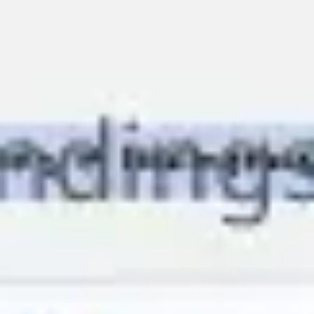
Miroverse
Templates
Para você
Impulsionado por IA
Por caso de uso