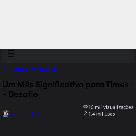
Discover
Por time
Por tamanho
Todos os templates
Um Mês Significativo para Times
- Desafio
16 mil
visualizações
1,4 mil
usos
Cozy Juicy Real
137
curtidas
Usar template