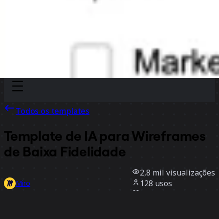
Discover
Por time
Por tamanho
Todos os templates
Template de IA para Wireframes
de Baixa Fidelidade
2,8 mil
visualizações
128
usos
Miro
5
curtidas
Usar template