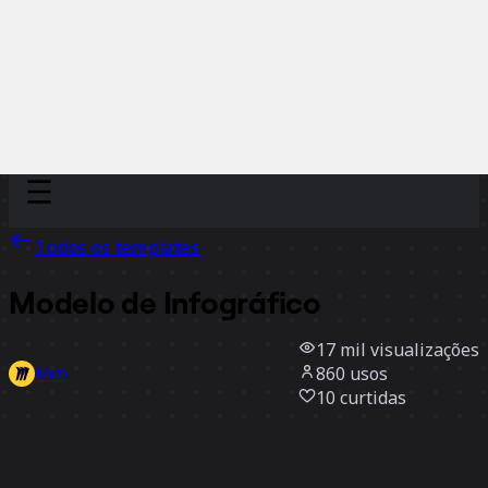
Discover
Por time
Por tamanho
Todos os templates
Modelo de Infográfico
17 mil
visualizações
860
usos
Miro
10
curtidas
Usar template