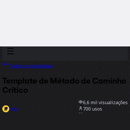
Discover
Por time
Por tamanho
Todos os templates
Template de Método de Caminho
Crítico
6,6 mil
visualizações
700
usos
Miro
3
curtidas
Usar template