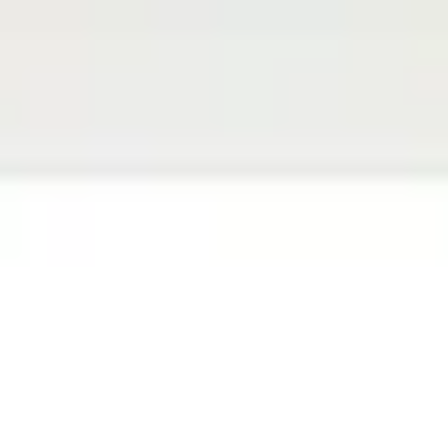
Miroverse
Templates
Para você
Impulsionado por IA
Por caso de uso