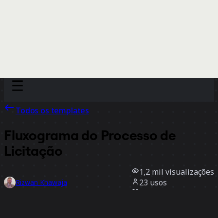
Discover
Por time
Por tamanho
Todos os templates
Fluxograma do Processo de
Licitação
1,2 mil
visualizações
23
usos
Rizwan Khawaja
3
curtidas
Usar template