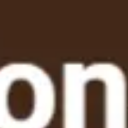
Miroverse
Templates
Para você
Impulsionado por IA
Por caso de uso