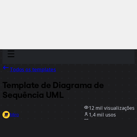
Discover
Por time
Por tamanho
Todos os templates
Template de Diagrama de
Sequência UML
12 mil
visualizações
1,4 mil
usos
Miro
8
curtidas
Usar template