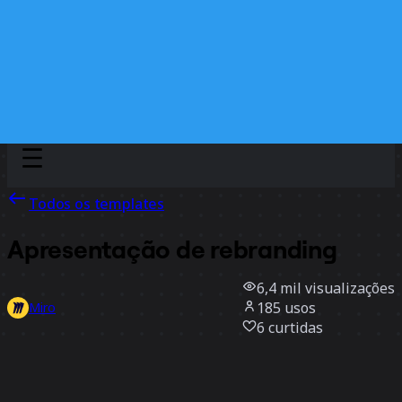
Discover
Por time
Por tamanho
Todos os templates
Apresentação de rebranding
6,4 mil
visualizações
185
usos
Miro
6
curtidas
Usar template