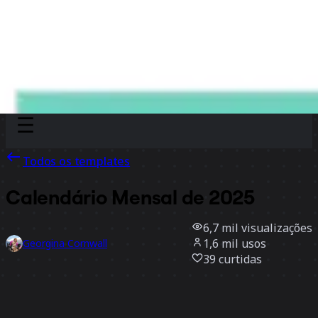
Discover
Por time
Por tamanho
Todos os templates
Calendário Mensal de 2025
6,7 mil
visualizações
1,6 mil
usos
Georgina Cornwall
39
curtidas
Usar template