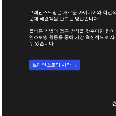
다이어그램
칸반
브레인스토밍은 새로운 아이디어와 혁신적
타임라인
문제 해결책을 만드는 방법입니다.

TalkTrack
테이블
문서
올바른 기법과 접근 방식을 갖춘다면 팀이
슬라이드
인스토밍 활동을 통해 가장 혁신적으로 사
사용 사례
수 있습니다.
추천
AI 플레이북 살펴보기
Miroverse 살펴보기
일반
브레인스토밍 시작 →
다이어그램 작성
워크숍
브레인스토밍
마인드맵
컨셉맵
플로차트
전문
로드맵 작성
프로세스 매핑