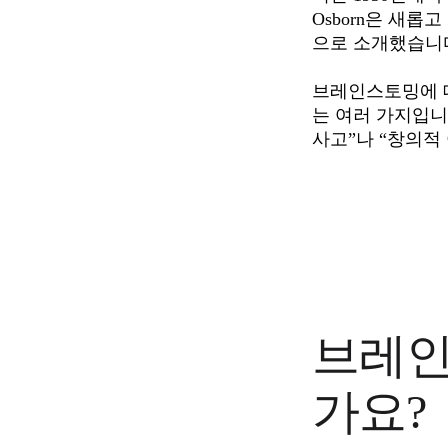
이벤트
Osborn은 새
커뮤니티
으로 소개했습니다
블로그
파트너 및 서비스
Miro 전문가 서비스
브레인스토밍에 대
솔루션 파트너
는 여러 가지입니
요금제
사고”나 “창의적
브레인
가요?