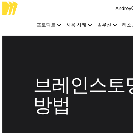
Andrey
프로덕트
추천
인텔리전트 캔버스
프로덕트
사용 사례
솔루션
리소
워크플로
프로토타입 및 와이어프레임
Engage
플랫폼
AI 개요
AI Workflows
커넥터
MCP 서버
AI 플레이북 살펴보기
브레인스토밍
MCP 서버
프로젝트 플랜
통합
방법
보안
Enterprise Guard
개발자 플랫폼
앱 다운로드
포맷
화이트보드