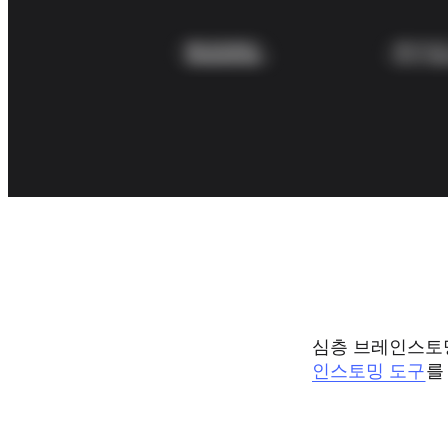
기술 설계 및 문서화
프로토타입 및 와이어프레임
고객 여정 매핑
리서치 종합 분석
Design Workshops
Planning & Delivery
목표 계획
조직 설계
솔루션
비즈니스 유형별
Enterprise
소규모 비즈니스
스타트업
산업별
디지털
전문가 서비스
제조
심층 브레인스토밍
리테일
인스토밍 도구
를
금융 서비스
제약 및 생명과학
팀별
제품 관리