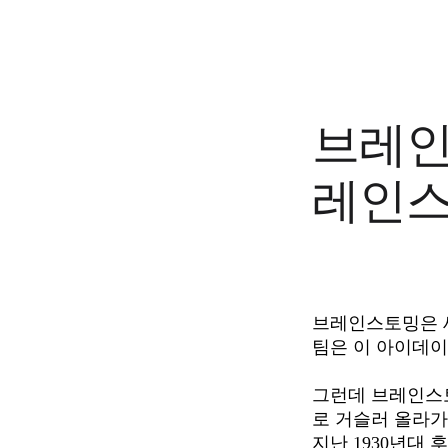
디자인 및 UX
엔지니어링
프로덕트 리더십 및 운영
운영
마케팅
IT
브레인
전략적 이니셔티브별
제품 운영 시스템
AI 트랜스포메이션
레인스
업무 방식 전환
디지털 직원 경험
고객 경험 및 서비스 디자인
클라우드 및 소프트웨어 혁신
리소스
학습
브레인스토밍은 새
고객 스토리
아카데미
팀은 이 아이데이
웨비나
Reforge 학습
그런데 브레인스
커뮤니티 및 지원
로 거슬러 올라가
도움말 센터
지난 1930년대 후