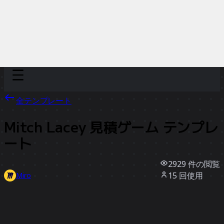
Discover
チーム別
サイズ別
全テンプレート
Mitch Lacey 見積ゲーム テンプレ
ート
2929
件の閲覧
15
回使用
Miro
0
件のいいね
テンプレートを使う