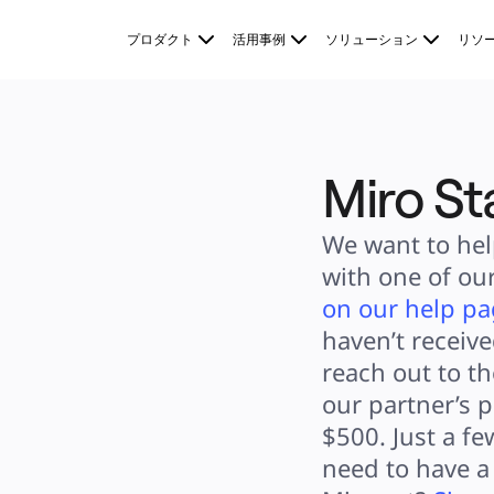
プロダクト
プロダクト
活用事例
ソリューション
リソ
注目アイテム
インテリジェント キャンバス
フロー
プロトタイプとワイヤーフレーム
Engage
プラットフォーム
AI 概要
AI Workflows
Miro St
コネクター
MCP サーバー
AI プレイブックを見る
We want to hel
MCP サーバー
ブループリント
with one of our
インテグレーション
セキュリティー
on our help p
Enterprise Guard
開発者プラットフォーム
haven’t receive
アプリをダウンロード
reach out to th
フォーマット
ホワイトボード
our partner’s 
ダイアグラム
カンバン
$500. Just a few
タイムライン
need to have a 
Talktrack
テーブル