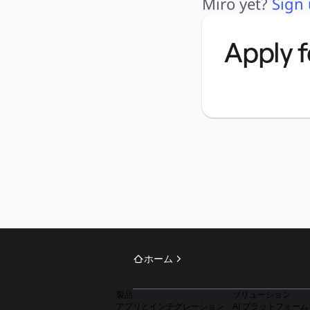
Miro yet? 
Sign
文書
スライド
活用事例
注目アイテム
Apply 
AI プレイブックを見る
Miroverse をチェック
全般
ダイアグラム
ワークショップ
ブレインストーミング
マインドマップ
コンセプトマップ
フローチャート
特定用途
ロードマップ策定
プロセスマップ作成
技術設計・ドキュメント
プロトタイプとワイヤーフレーム
顧客ジャーニーマップ
リサーチ統合
Design Workshops
Planning & Delivery
目標の策定
ホーム
組織づくり
ソリューション
企業規模別
製品
ソリューション
エンタープライズ
アプリとインテグレーション
AI プラットフォーム