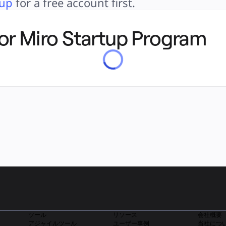
 up
 for a free account first.
for Miro Startup Program
ツール
リソース
会社概要
アジャイルツール
ユーザー事例
当社につ