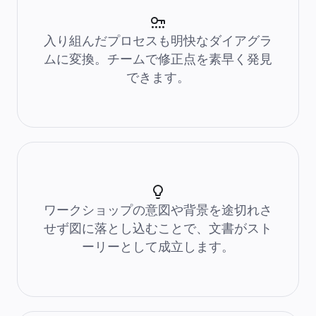
中小企業
ベンチャー
業界別
入り組んだプロセスも明快なダイアグラ
デジタル
専門サービス
ムに変換。チームで修正点を素早く発見
製造
できます。
小売
金融サービス
製薬とライフサイエンス
チーム別
プロダクト管理
デザインと UX
エンジニアリング
製品部門の統括と運営
業務運営
マーケティング
IT
ワークショップの意図や背景を途切れさ
戦略的イニシアティブ別
Product OS
せず図に落とし込むことで、文書がスト
AI トランスフォーメーション
働き方変革
ーリーとして成立します。
社内デジタル環境
顧客体験とサービスのデザイン
クラウドとソフトウェアの変革
リソース
学習
お客様事例