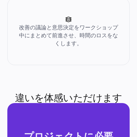
アカデミー
ウェビナー
Reforge Learning
コミュニティーとサポート
ヘルプセンター
改善の議論と意思決定をワークショップ
イベント
中にまとめて前進させ、時間のロスをな
コミュニティー
ブログ
くします。
パートナーとサービス
Miro プロフェッショナル サービス
ソリューション パートナー
料金プラン
違いを体感いただけます
プロジェクトに必要