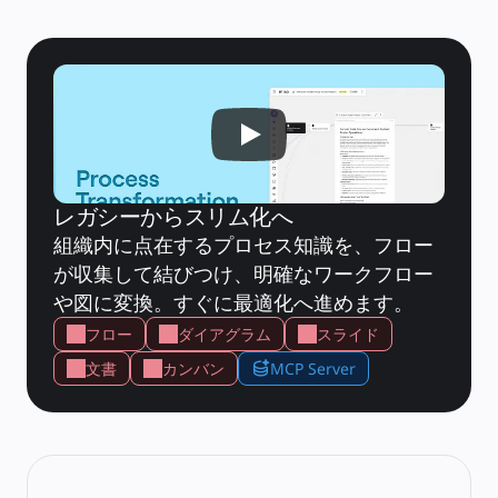
文書
スライド
活用事例
注目アイテム
AI プレイブックを見る
Miroverse をチェック
全般
ダイアグラム
ワークショップ
ブレインストーミング
マインドマップ
コンセプトマップ
レガシーからスリム化へ
フローチャート
組織内に点在するプロセス知識を、フロー
特定用途
ロードマップ策定
が収集して結びつけ、明確なワークフロー
プロセスマップ作成
や図に変換。すぐに最適化へ進めます。
技術設計・ドキュメント
プロトタイプとワイヤーフレーム
フロー
ダイアグラム
スライド
顧客ジャーニーマップ
リサーチ統合
文書
カンバン
MCP Server
Design Workshops
Planning & Delivery
目標の策定
組織づくり
ソリューション
企業規模別
エンタープライズ