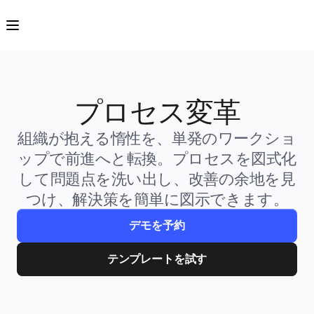
プロダクト
注目アイテム
インテリジェント キャンバス
フロー
プロトタイプとワイヤーフレーム
Engage
プラットフォーム
AI 概要
プロセス変革
AI Workflows
コネクター
MCP サーバー
組織が抱える惰性を、単発のワークショ
AI プレイブックを見る
ップで前進へと転換。プロセスを図式化
MCP サーバー
ブループリント
して問題点を洗い出し、改善の余地を見
インテグレーション
セキュリティー
つけ、解決策を簡単に図示できます。
Enterprise Guard
開発者プラットフォーム
アプリをダウンロード
デモを予約
フォーマット
ホワイトボード
テンプレートを試す
ダイアグラム
カンバン
タイムライン
Talktrack
テーブル