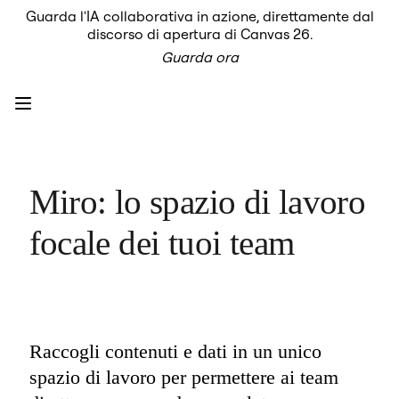
Guarda l'IA collaborativa in azione, direttamente dal
Prodotto
discorso di apertura di Canvas 26.
In primo piano
Guarda ora
Intelligent Canvas™
Flows
Prototipi e wireframe
Engage
Piattaforma
AI Overview
AI Workflows
Connettori
Server MCP
Miro: lo spazio di lavoro 
Esplora i playbook di IA
Server MCP
focale dei tuoi team
Blueprint
Integrazioni
Sicurezza
Enterprise Guard
Piattaforma per sviluppatori
Scarica le app
Formati
Raccogli contenuti e dati in un unico 
Lavagna
Diagrammi
spazio di lavoro per permettere ai team 
Kanban
Timeline