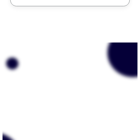
Unisciti a oltre 90 mln di 
utenti
Crea la tua prima board oggi.