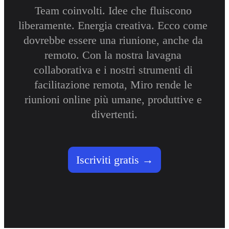
Talktrack
Team coinvolti. Idee che fluiscono 
Tables
liberamente. Energia creativa. Ecco come 
Docs
Slides
dovrebbe essere una riunione, anche da 
Casi d'uso
remoto. Con la nostra lavagna 
In primo piano
Esplora i playbook di IA
collaborativa e i nostri strumenti di 
Esplora Miroverse
Generale
facilitazione remota, Miro rende le 
Diagramming
riunioni online più umane, produttive e 
Workshop
Brainstorming
divertenti.
Mappe mentali
Mappe concettuali
Flussi
Contenuti specializzati
Creazione di roadmap
Iscriviti gratis
Mappatura dei processi
Progettazione tecnica e documentazione
Prototipi e wireframe
Mappatura del customer journey
Sintesi della ricerca
Design Workshops
Planning & Delivery
Pianifica obiettivi