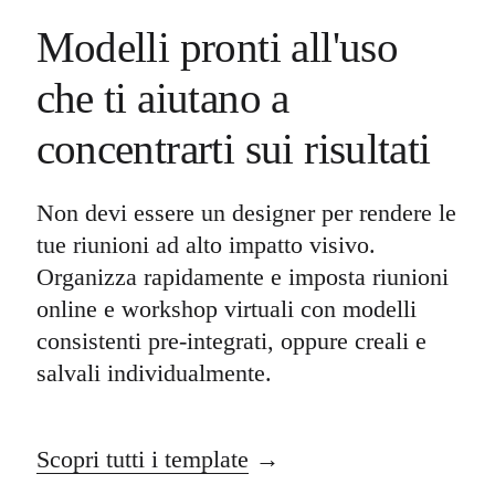
Trasformazione delle modalità di lavoro
Esperienza digitale dei dipendenti
Modelli pronti all'uso
Progettazione dell'esperienza cliente e dei servizi
Trasformazione cloud e software
Risorse
che ti aiutano a
Formazione
Storie dei clienti
concentrarti sui risultati
Academy
Webinar
Reforge Learning
Community e supporto
Non devi essere un designer per rendere le
Centro assistenza
tue riunioni ad alto impatto visivo.
Eventi
Community
Organizza rapidamente e imposta riunioni
Blog
Partner e servizi
online e workshop virtuali con modelli
Miro Professional Services
consistenti pre-integrati, oppure creali e
Partner di soluzioni
Prezzi
salvali individualmente.
Scopri tutti i template