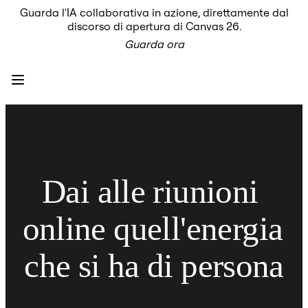
Guarda l'IA collaborativa in azione, direttamente dal
Prodotto
discorso di apertura di Canvas 26.
In primo piano
Guarda ora
Intelligent Canvas™
Flows
Prototipi e wireframe
Engage
Piattaforma
AI Overview
AI Workflows
Connettori
Server MCP
Esplora i playbook di IA
Server MCP
Dai alle riunioni 
Blueprint
Integrazioni
Sicurezza
online quell'energia 
Enterprise Guard
Piattaforma per sviluppatori
Scarica le app
che si ha di persona
Formati
Lavagna
Diagrammi
Kanban
Timeline