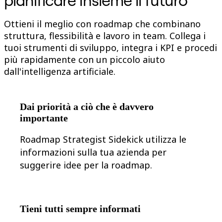
Talktrack
Tables
Ottieni il meglio con roadmap che combinano
Docs
struttura, flessibilità e lavoro in team. Collega i
Slides
Casi d'uso
tuoi strumenti di sviluppo, integra i KPI e procedi
In primo piano
più rapidamente con un piccolo aiuto
Esplora i playbook di IA
dall'intelligenza artificiale.
Esplora Miroverse
Generale
Diagramming
Workshop
Dai priorità a ciò che è davvero
Brainstorming
Mappe mentali
importante
Mappe concettuali
Flussi
Roadmap Strategist Sidekick utilizza le
Contenuti specializzati
informazioni sulla tua azienda per
Creazione di roadmap
Mappatura dei processi
suggerire idee per la roadmap.
Progettazione tecnica e documentazione
Prototipi e wireframe
Mappatura del customer journey
Sintesi della ricerca
Design Workshops
Tieni tutti sempre informati
Planning & Delivery
Pianifica obiettivi