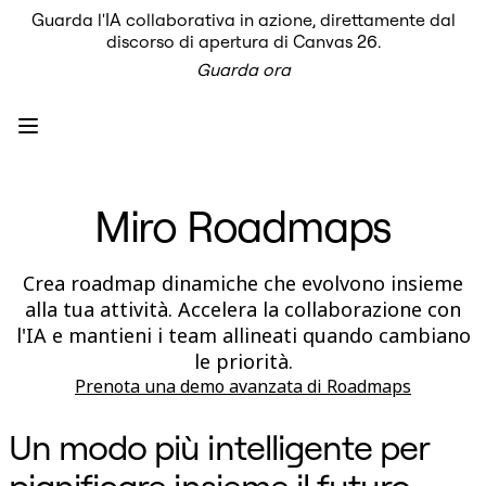
Guarda l'IA collaborativa in azione, direttamente dal
Prodotto
discorso di apertura di Canvas 26.
In primo piano
Guarda ora
Intelligent Canvas™
Flows
Prototipi e wireframe
Engage
Piattaforma
AI Overview
AI Workflows
Miro Roadmaps
Connettori
Server MCP
Esplora i playbook di IA
Server MCP
Crea roadmap dinamiche che evolvono insieme
Blueprint
alla tua attività. Accelera la collaborazione con
Integrazioni
Sicurezza
l'IA e mantieni i team allineati quando cambiano
Enterprise Guard
le priorità.
Piattaforma per sviluppatori
Prenota una demo avanzata di Roadmaps
Scarica le app
Formati
Lavagna
Un modo più intelligente per
Diagrammi
Kanban
pianificare insieme il futuro
Timeline