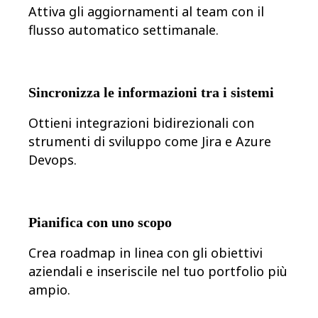
Attiva gli aggiornamenti al team con il
Org design
Soluzioni
flusso automatico settimanale.
Per segmento aziendale
Enterprise
Piccole imprese
Startup
Per settore
Sincronizza le informazioni tra i sistemi
Digitale
Servizi professionali
Ottieni integrazioni bidirezionali con
Produzione
strumenti di sviluppo come Jira e Azure
Retail
Servizi finanziari
Devops.
Farmaceutica e scienze della vita
Per team
Gestione del prodotto
Design e UX
Progettazione
Pianifica con uno scopo
Leadership di prodotto e operazioni
Operazioni
Crea roadmap in linea con gli obiettivi
Marketing
IT
aziendali e inseriscile nel tuo portfolio più
Per iniziativa strategica
ampio.
Sistema operativo del prodotto
Trasformazione IA