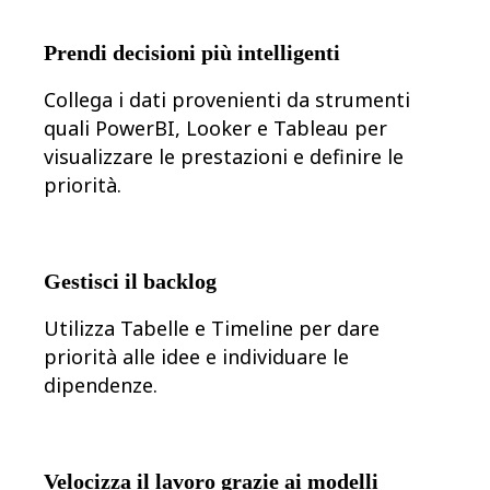
Trasformazione delle modalità di lavoro
Esperienza digitale dei dipendenti
Progettazione dell'esperienza cliente e dei servizi
Prendi decisioni più intelligenti
Trasformazione cloud e software
Risorse
Collega i dati provenienti da strumenti
Formazione
Storie dei clienti
quali PowerBI, Looker e Tableau per
Academy
visualizzare le prestazioni e definire le
Webinar
Reforge Learning
priorità.
Community e supporto
Centro assistenza
Eventi
Community
Blog
Gestisci il backlog
Partner e servizi
Miro Professional Services
Utilizza Tabelle e Timeline per dare
Partner di soluzioni
priorità alle idee e individuare le
Prezzi
dipendenze.
Velocizza il lavoro grazie ai modelli