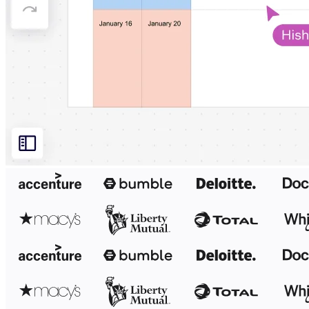
Conception organisationnelle
Solutions
Par segment d’activité
Grandes entreprises
Petites entreprises
Start-ups
Par secteur
Numérique
Services professionnels
Industrie manufacturière
Commerce de détail
Services financiers
Pharmaceutique et sciences de la vie
Par équipe
Gestion de produit
Conception et UX
Ingénierie
Leadership produit et opérations
Opérations
Marketing
IT
Par initiative stratégique
Système d’exploitation produit
Transformation par l’IA