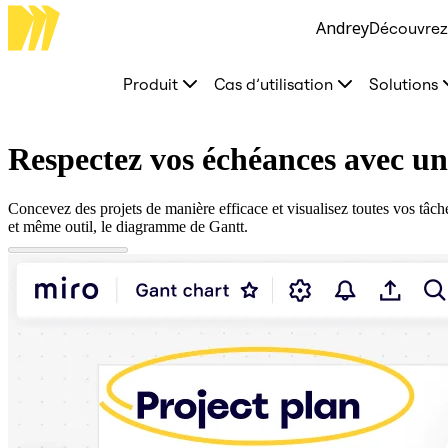
Andrey
Découvrez 
Produit
À la une
Canevas intelligent
Produit
Cas d’utilisation
Solutions
Flux
Prototypes et wireframes
Engage
Plateforme
Respectez vos échéances avec u
Présentation de l’IA
AI Workflows
Connecteurs
Concevez des projets de manière efficace et visualisez toutes vos tâch
Serveur MCP
et même outil, le diagramme de Gantt.
Explorer les playbooks d’IA
Serveur MCP
Plans d’action
Intégrations
Sécurité
Enterprise Guard
Plateforme de développement
Télécharger les applications
Formats
Tableau blanc
Diagrammes
Kanban
Plannings