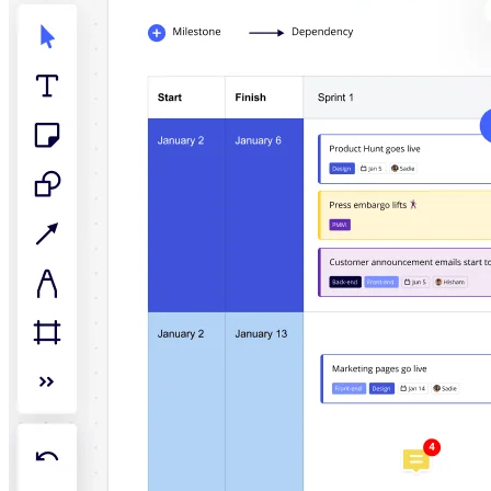
Enregistrement
Tables
Documents
Diapositives
Cas d’utilisation
À la une
Explorer les playbooks d’IA
Explorer le Miroverse
Général
Diagrammes
Ateliers
Brainstorming
Cartes mentales
Cartes conceptuelles
Diagrammes de flux
Spécialisé
Création de roadmaps
Cartographie des processus
Conception technique et documentation
Prototypes et wireframes
Cartographie du parcours client
Synthèse de recherche
Ateliers de design
Planification et livraison
Planification des objectifs