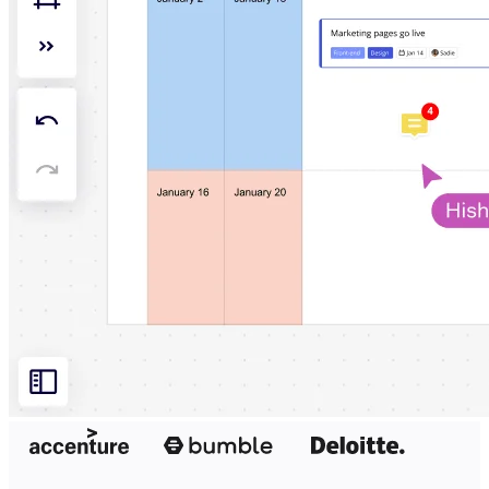
Conception organisationnelle
Solutions
Par segment d’activité
Grandes entreprises
Petites entreprises
Start-ups
Par secteur
Numérique
Services professionnels
Industrie manufacturière
Commerce de détail
Services financiers
Pharmaceutique et sciences de la vie
Par équipe
Gestion de produit
Conception et UX
Ingénierie
Leadership produit et opérations
Opérations
Marketing
IT
Par initiative stratégique
Système d’exploitation produit
Transformation par l’IA