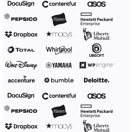
Transformation des méthodes de travail
Expérience numérique du personnel
Conception de l’expérience client et de service
Transformation du cloud et des logiciels
Ressources
Apprentissage
Témoignages clients
Académie
Webinaires
Formations Reforge
Communauté et service d’assistance
Centre d’assistance
Évènements
Communauté
Blog
Partenaires et services
Services professionnels Miro
Partenaires de solutions
Tarifs