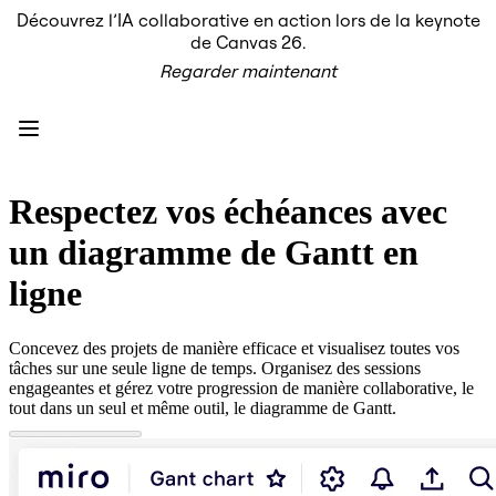
Découvrez l’IA collaborative en action lors de la keynote
Produit
de Canvas 26.
À la une
Regarder maintenant
Canevas intelligent
Flux
Prototypes et wireframes
Engage
Plateforme
Présentation de l’IA
AI Workflows
Respectez vos échéances avec
Connecteurs
Serveur MCP
un diagramme de Gantt en
Explorer les playbooks d’IA
Serveur MCP
ligne
Plans d’action
Intégrations
Sécurité
Concevez des projets de manière efficace et visualisez toutes vos
Enterprise Guard
tâches sur une seule ligne de temps. Organisez des sessions
Plateforme de développement
engageantes et gérez votre progression de manière collaborative, le
Télécharger les applications
tout dans un seul et même outil, le diagramme de Gantt.
Formats
Tableau blanc
Diagrammes
Kanban
Plannings