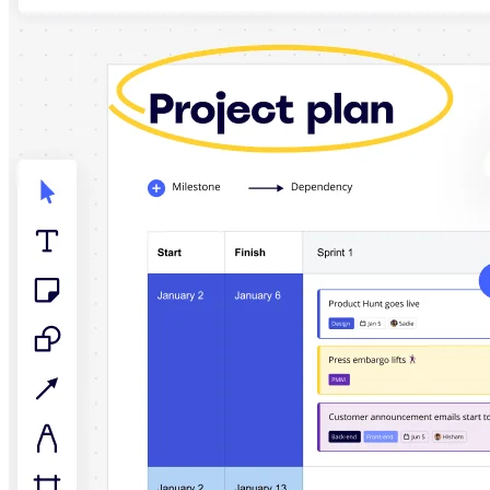
Enregistrement
Tables
Documents
Diapositives
Cas d’utilisation
À la une
Explorer les playbooks d’IA
Explorer le Miroverse
Général
Diagrammes
Ateliers
Brainstorming
Cartes mentales
Cartes conceptuelles
Diagrammes de flux
Spécialisé
Création de roadmaps
Cartographie des processus
Conception technique et documentation
Prototypes et wireframes
Cartographie du parcours client
Synthèse de recherche
Ateliers de design
Planification et livraison
Planification des objectifs