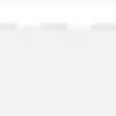
Wireframing et prototypage