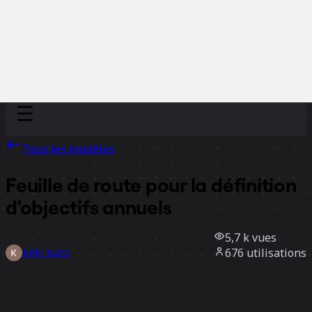
Discover
Par équipe
Par taille
Tous les modèles
Feuille de route pour la définition
d'objectifs annuels
5,7 k
vues
676
utilisations
Kelly Kurtz
159
likes
Utiliser ce modèle