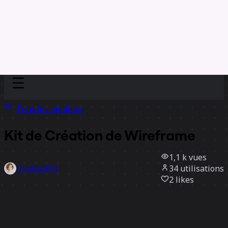
Discover
Par équipe
Par taille
Tous les modèles
Kit de Création de Wireframe
1,1 k
vues
34
utilisations
Carolina Poll
2
likes
Utiliser ce modèle