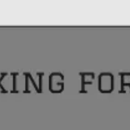
Miroverse
Modèles
Pour vous
Accélération par l’IA
Par cas d’utilisation