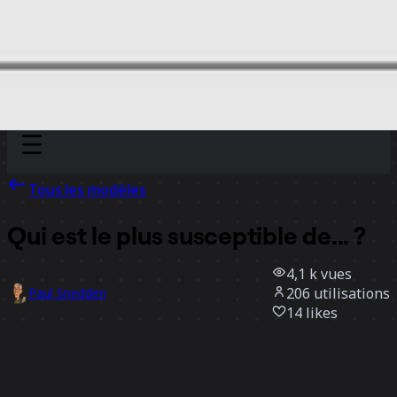
Discover
Par équipe
Par taille
Tous les modèles
Qui est le plus susceptible de... ?
4,1 k
vues
206
utilisations
Paul Snedden
14
likes
Utiliser ce modèle