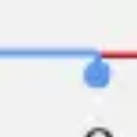
Miroverse
Modèles
Pour vous
Accélération par l’IA
Par cas d’utilisation