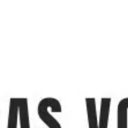
Miroverse
Modèles
Pour vous
Accélération par l’IA
Par cas d’utilisation