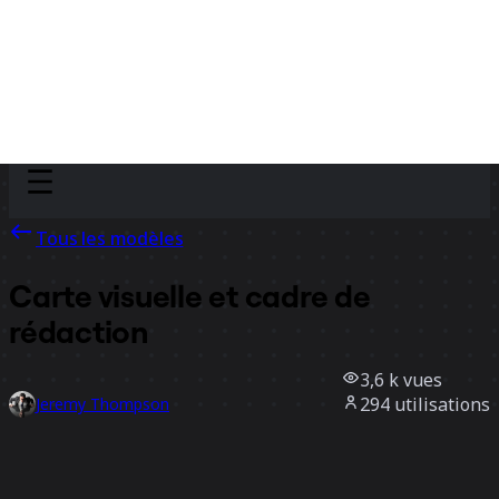
Discover
Par équipe
Par taille
Tous les modèles
Carte visuelle et cadre de
rédaction
3,6 k
vues
294
utilisations
Jeremy Thompson
79
likes
Utiliser ce modèle