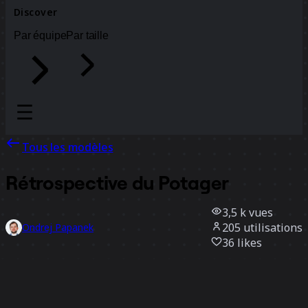
Discover
Par équipe
Par taille
Tous les modèles
Rétrospective du Potager
3,5 k
vues
205
utilisations
Ondrej Papanek
36
likes
Utiliser ce modèle