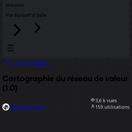
Discover
Par équipe
Par taille
Tous les modèles
Cartographie du réseau de valeur
(1.0)
3,6 k
vues
159
utilisations
VITO Nexus Learn
27
likes
Utiliser ce modèle