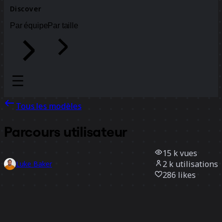
Discover
Par équipe
Par taille
Tous les modèles
Parcours utilisateur
15 k
vues
2 k
utilisations
Luke Baker
286
likes
Utiliser ce modèle